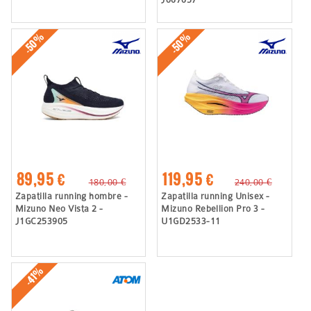
-50%
-50%
89,95 €
119,95 €
180,00 €
240,00 €
Zapatilla running hombre -
Zapatilla running Unisex -
Mizuno Neo Vista 2 -
Mizuno Rebellion Pro 3 -
J1GC253905
U1GD2533-11
-41%