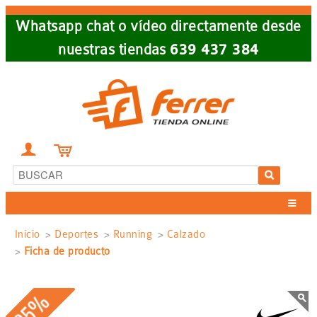
Skip
Whatsapp chat o vídeo directamente desde
to
nuestras tiendas
639 437 384
main
navigation


Sobrescribir
Inicio
Deportes
Running
Calzado
Ficha de producto
enlaces
de
-35%