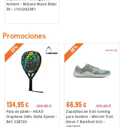
hombre - Mizuno Wave Rider
30 - J1GU262381
Promociones
-50%
-55%
134,95 €
66,95 €
299,00 €
135,00 €
Pala de pádel - HEAD
Zapatillas de trail running
Graphene 360+ Delta Speed -
para hombre - Merrell Trail
Ref: 228720
Glove 7 Barefoot Gris -
J067657