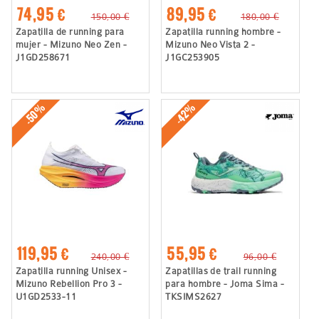
74,95 €
89,95 €
150,00 €
180,00 €
Zapatilla de running para
Zapatilla running hombre -
mujer - Mizuno Neo Zen -
Mizuno Neo Vista 2 -
J1GD258671
J1GC253905
-50%
-42%
119,95 €
55,95 €
240,00 €
96,00 €
Zapatilla running Unisex -
Zapatillas de trail running
Mizuno Rebellion Pro 3 -
para hombre - Joma Sima -
U1GD2533-11
TKSIMS2627