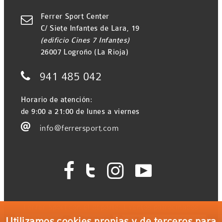
Ferrer Sport Center

C/ Siete Infantes de Lara, 19
(edificio Cines 7 Infantes)
26007 Logroño (La Rioja)

941 485 042
Horario de atención:
de 9:00 a 21:00 de lunes a viernes

info@ferrersport.com




Ferrer Sport con el deporte: Eventos patrocinados
Utilizamos cookies propias y de terceros para