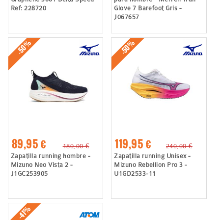
Ref: 228720
Glove 7 Barefoot Gris -
J067657
-50%
-50%
89,95 €
119,95 €
180,00 €
240,00 €
Zapatilla running hombre -
Zapatilla running Unisex -
Mizuno Neo Vista 2 -
Mizuno Rebellion Pro 3 -
J1GC253905
U1GD2533-11
-41%