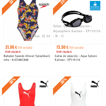
-30%
-25%
Tallas:
Gafas de natación -
Aquasphere Kaiman - EP115116
Tallas:
32
34
- N - U
21,00 €
13,50 €
(IVA incluido)
(IVA incluido)
PVP 30,00 €
PVP 18,00 €
Bañador Speedo Allover Splashback
Gafas de natación - Aqua Sphere
niña - 8-07386C868
Kaiman - EP115116
-30%
-30%