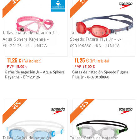
Tallas:
Gafas de natación Jr -
Tallas:
Gafas de natación
Aqua Sphere Kayenne -
Speedo Futura Plus Jr - 8-
EP123126 - R - UNICA
09010B860 - RN - UNICA
11,25 €
11,25 €
(IVA incluido)
(IVA incluido)
PVP 15,00 €
PVP 15,00 €
Gafas de natación Jr - Aqua Sphere
Gafas de natación Speedo Futura
Kayenne - EP123126
Plus Jr - 8-09010B860
-25%
-25%
Tallas:
Gafas de natación
Tallas:
Gafas de natación