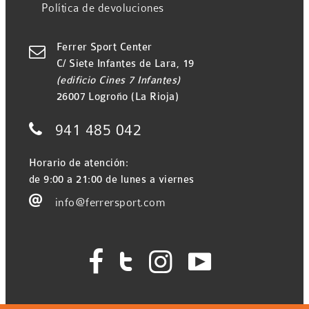
Política de devoluciones
Ferrer Sport Center

C/ Siete Infantes de Lara, 19
(edificio Cines 7 Infantes)
26007 Logroño (La Rioja)

941 485 042
Horario de atención:
de 9:00 a 21:00 de lunes a viernes

info@ferrersport.com



