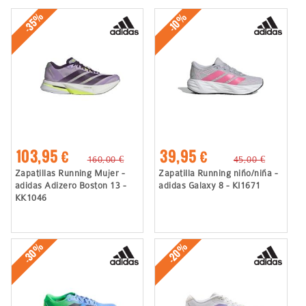
-35%
-10%
103,95 €
39,95 €
160,00 €
45,00 €
Zapatillas Running Mujer -
Zapatilla Running niño/niña -
adidas Adizero Boston 13 -
adidas Galaxy 8 - KI1671
KK1046
-30%
-20%