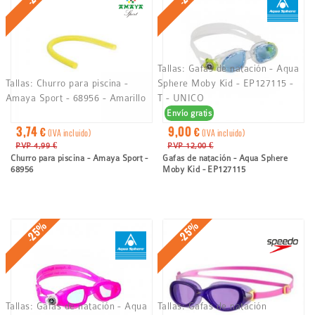
ayuda
a
la
Tallas:
Gafas de natación - Aqua
navegación
Tallas:
Churro para piscina -
Sphere Moby Kid - EP127115 -
Amaya Sport - 68956 - Amarillo
T - UNICO
Envío gratis
3,74 €
9,00 €
(IVA incluido)
(IVA incluido)
PVP 4,99 €
PVP 12,00 €
Churro para piscina - Amaya Sport -
Gafas de natación - Aqua Sphere
68956
Moby Kid - EP127115
-25%
-25%
Tallas:
Gafas de natación - Aqua
Tallas:
Gafas de natación