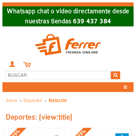
Skip
Whatsapp chat o vídeo directamente desde
to
nuestras tiendas
639 437 384
main
navigation


Sobrescribir
Inicio
Deportes
Natación
enlaces
Deportes: [view:title]
de
-25%
-25%