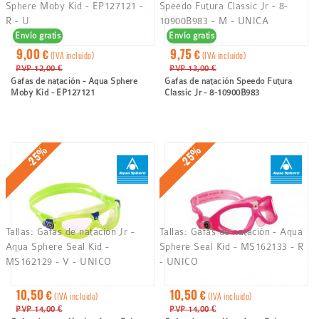
Sphere Moby Kid - EP127121 -
Speedo Futura Classic Jr - 8-
R - U
10900B983 - M - UNICA
Envío gratis
Envío gratis
9,00 €
9,75 €
(IVA incluido)
(IVA incluido)
PVP 12,00 €
PVP 13,00 €
Gafas de natación - Aqua Sphere
Gafas de natación Speedo Futura
Moby Kid - EP127121
Classic Jr - 8-10900B983
-25%
-25%
Tallas:
Gafas de natación Jr -
Tallas:
Gafas de natación - Aqua
Aqua Sphere Seal Kid -
Sphere Seal Kid - MS162133 - R
MS162129 - V - UNICO
- UNICO
10,50 €
10,50 €
(IVA incluido)
(IVA incluido)
PVP 14,00 €
PVP 14,00 €