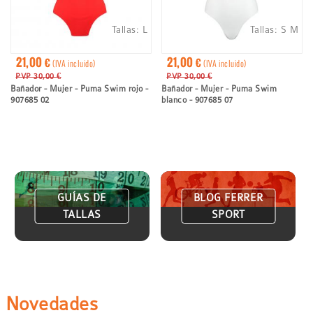
Tallas:
L
Tallas:
S
M
21,00 €
21,00 €
(IVA incluido)
(IVA incluido)
PVP 30,00 €
PVP 30,00 €
Bañador - Mujer - Puma Swim rojo -
Bañador - Mujer - Puma Swim
907685 02
blanco - 907685 07
GUÍAS DE
BLOG FERRER
TALLAS
SPORT
Novedades