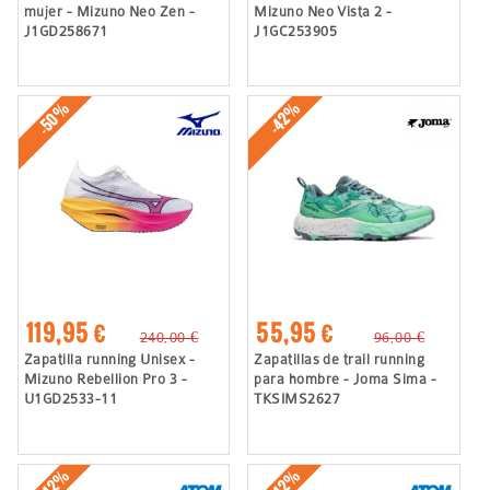
mujer - Mizuno Neo Zen -
Mizuno Neo Vista 2 -
J1GD258671
J1GC253905
-50%
-42%
119,95 €
55,95 €
240,00 €
96,00 €
Zapatilla running Unisex -
Zapatillas de trail running
Mizuno Rebellion Pro 3 -
para hombre - Joma Sima -
U1GD2533-11
TKSIMS2627
-42%
-42%