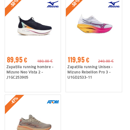
-50%
-50%
89,95 €
119,95 €
180,00 €
240,00 €
Zapatilla running hombre -
Zapatilla running Unisex -
Mizuno Neo Vista 2 -
Mizuno Rebellion Pro 3 -
J1GC253905
U1GD2533-11
-41%