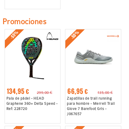
Promociones
-50%
-55%
134,95 €
66,95 €
299,00 €
135,00 €
Pala de pádel - HEAD
Zapatillas de trail running
Graphene 360+ Delta Speed -
para hombre - Merrell Trail
Ref: 228720
Glove 7 Barefoot Gris -
J067657