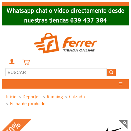
Skip
Whatsapp chat o vídeo directamente desde
to
nuestras tiendas
639 437 384
main
navigation


Sobrescribir
Inicio
Deportes
Running
Calzado
Ficha de producto
enlaces
de
-50%