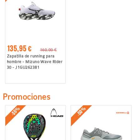
135,95 €
160,00 €
Zapatilla de running para
hombre - Mizuno Wave Rider
30 - J1GU262381
Promociones
-50%
-55%