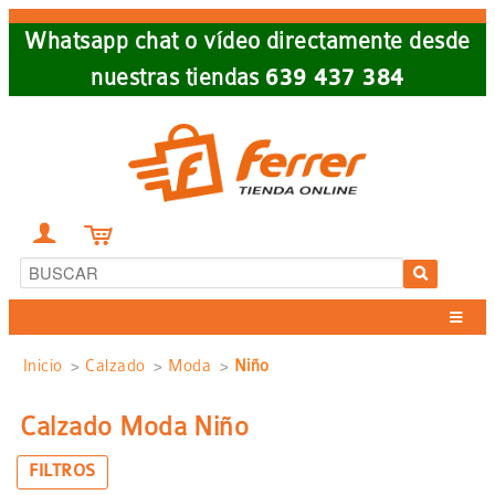
Skip
Whatsapp chat o vídeo directamente desde
to
nuestras tiendas
639 437 384
main
navigation


Sobrescribir
Inicio
Calzado
Moda
Niño
enlaces
Calzado Moda Niño
de
FILTROS