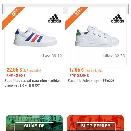
ayuda
a
-50%
-49%
la
navegación
Tallas:
38
40
Tallas:
32
33
22,95 €
17,95 €
(IVA incluido)
(IVA incluido)
PVP 45,00 €
PVP 35,00 €
Zapatillas casual para niño - adidas
Zapatilla Advantage - EF0223
Breaknet 2.0 - HP8957
GUÍAS DE
BLOG FERRER