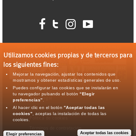




Ferrer Sport con el deporte: Eventos patrocinados
Utilizamos cookies propias y de terceros para
los siguientes fines:
Mejorar la navegación, ajustar los contenidos que
mostramos y obtener estadísticas generales de uso.
Puedes configurar las cookies que se instalarán en
tu navegador pulsando el botón
“Elegir
Aviso legal
preferencias”
.
Al hacer clic en el botón
"Aceptar todas las
Política de privacidad
cookies"
, aceptas la instalación de todas las
Política de cookies
cookies.
Términos de contratación
Aceptar todas las cookies
Elegir preferencias