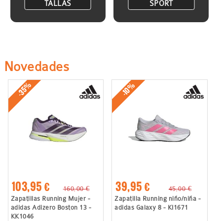
TALLAS
SPORT
Novedades
-35%
-10%
103,95 €
39,95 €
160,00 €
45,00 €
Zapatillas Running Mujer -
Zapatilla Running niño/niña -
adidas Adizero Boston 13 -
adidas Galaxy 8 - KI1671
KK1046