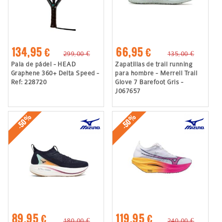
134,95 €
66,95 €
299,00 €
135,00 €
Pala de pádel - HEAD
Zapatillas de trail running
Graphene 360+ Delta Speed -
para hombre - Merrell Trail
Ref: 228720
Glove 7 Barefoot Gris -
J067657
-50%
-50%
89,95 €
119,95 €
180,00 €
240,00 €