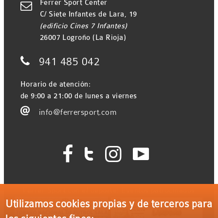
Ferrer Sport Center

C/ Siete Infantes de Lara, 19
(edificio Cines 7 Infantes)
26007 Logroño (La Rioja)

941 485 042
Horario de atención:
de 9:00 a 21:00 de lunes a viernes

info@ferrersport.com




Ferrer Sport con el deporte: Eventos patrocinados
Utilizamos cookies propias y de terceros para