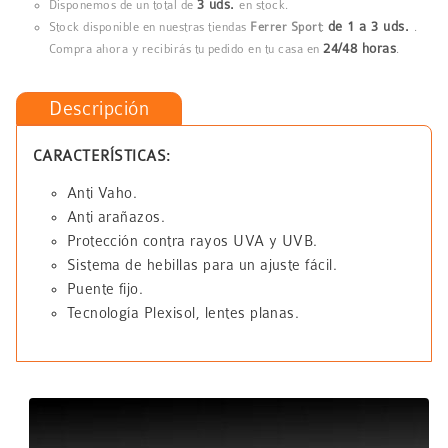
3 uds.
Disponemos de un total de
en stock.
de 1 a 3 uds.
Stock disponible en nuestras tiendas
Ferrer Sport
:
.
24/48 horas
Compra ahora y recibirás tu pedido en tu casa en
.
Descripción
CARACTERÍSTICAS:
Anti Vaho.
Anti arañazos.
Protección contra rayos UVA y UVB.
Sistema de hebillas para un ajuste fácil.
Puente fijo.
Tecnología Plexisol, lentes planas.