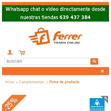
Skip
Whatsapp chat o vídeo directamente desde
to
nuestras tiendas
639 437 384
main
navigation


Sobrescribir
Inicio
Complementos
Ficha de producto
enlaces
-25%
de