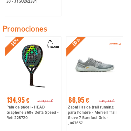
30 - J1GU262381
Promociones
-50%
-55%
134,95 €
66,95 €
299,00 €
135,00 €
Pala de pádel - HEAD
Zapatillas de trail running
Graphene 360+ Delta Speed -
para hombre - Merrell Trail
Ref: 228720
Glove 7 Barefoot Gris -
J067657