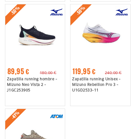
-50%
-50%
89,95 €
119,95 €
180,00 €
240,00 €
Zapatilla running hombre -
Zapatilla running Unisex -
Mizuno Neo Vista 2 -
Mizuno Rebellion Pro 3 -
J1GC253905
U1GD2533-11
-41%