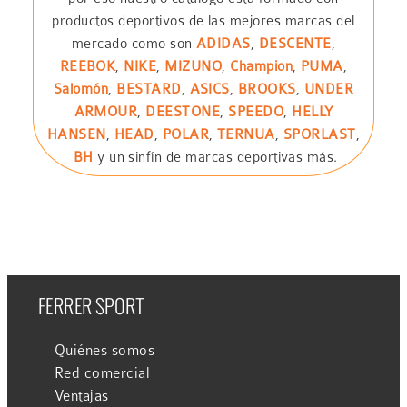
productos deportivos de las mejores marcas del
mercado como son
ADIDAS
,
DESCENTE
,
REEBOK
,
NIKE
,
MIZUNO
,
Champion
,
PUMA
,
Salomón
,
BESTARD
,
ASICS
,
BROOKS
,
UNDER
ARMOUR
,
DEESTONE
,
SPEEDO
,
HELLY
HANSEN
,
HEAD
,
POLAR
,
TERNUA
,
SPORLAST
,
BH
y un sinfín de marcas deportivas más.
FERRER SPORT
Quiénes somos
Red comercial
Ventajas