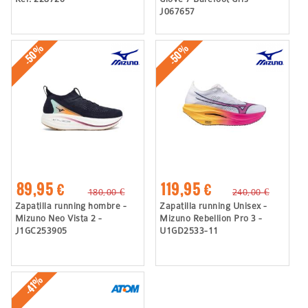
J067657
-50%
-50%
89,95 €
119,95 €
180,00 €
240,00 €
Zapatilla running hombre -
Zapatilla running Unisex -
Mizuno Neo Vista 2 -
Mizuno Rebellion Pro 3 -
J1GC253905
U1GD2533-11
-41%