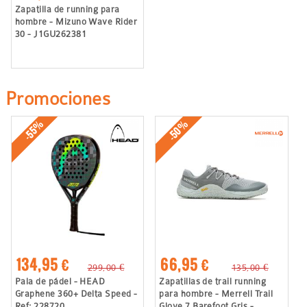
Zapatilla de running para
hombre - Mizuno Wave Rider
30 - J1GU262381
Promociones
-50%
-55%
134,95 €
66,95 €
299,00 €
135,00 €
Pala de pádel - HEAD
Zapatillas de trail running
Graphene 360+ Delta Speed -
para hombre - Merrell Trail
Ref: 228720
Glove 7 Barefoot Gris -