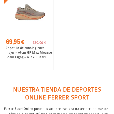
69,95 €
120,00 €
Zapatilla de running para
mujer - Atom GP Max Mousse
Foam Lighg - AT178 Pearl
NUESTRA TIENDA DE DEPORTES
ONLINE FERRER SPORT
Ferrer Sport Online
pone a tu alcance tras una trayectoria de más de
30 años en el sector offline siendo líderes del comercio deportivo de