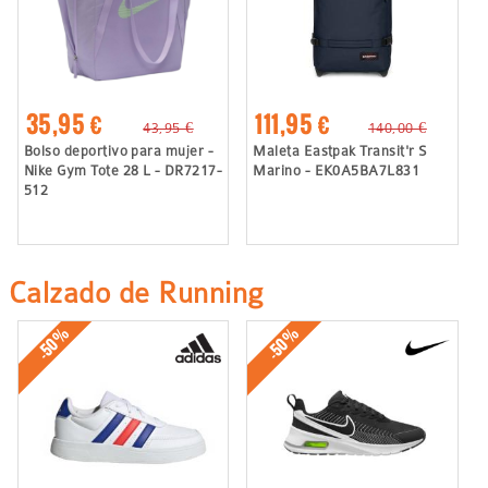
35,95 €
111,95 €
43,95 €
140,00 €
Bolso deportivo para mujer -
Maleta Eastpak Transit'r S
Nike Gym Tote 28 L - DR7217-
Marino - EK0A5BA7L831
512
Calzado de Running
-50%
-50%