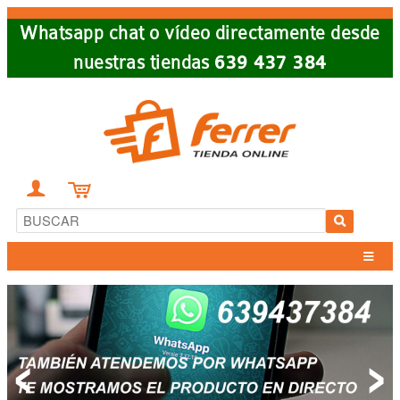
Skip
Whatsapp chat o vídeo directamente desde
to
nuestras tiendas
639 437 384
main
navigation


<
>