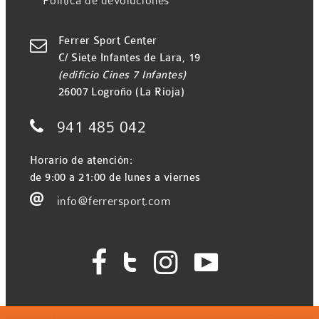
Política de devoluciones
Ferrer Sport Center

C/ Siete Infantes de Lara, 19
(edificio Cines 7 Infantes)
26007 Logroño (La Rioja)

941 485 042
Horario de atención:
de 9:00 a 21:00 de lunes a viernes

info@ferrersport.com




Ferrer Sport con el deporte: Eventos patrocinados