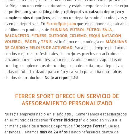
La Rioja con una extensa, duradera y estable experiencia en el sector
deportivo,
un gran catálogo de textil deportivo, calzado deportivo y
complementos deportivos
, así como un departamento de colectivos y
eventos deportivos. En
FerrerSport.com
queremos poner a tu alcance
lo último en productos de
RUNNING
,
FÚTBOL
,
FÚTBOL SALA
,
BALONCESTO
,
FITNESS
,
OUTDOOR
,
CICLISMO
,
ESQUÍ
,
NATACIÓN
,
VOLEIBOL
,
PÁDEL
y
TENIS
así lo último en tecnología en
MÁQUINAS
DE CARDIO
y
RELOJES DE ACTIVIDAD
. Para ello, siempre contamos
con los mejores profesionales, los mejores precios en artículos de
lanzamiento y novedades, tanto en calzado de moda, zapatillas de
running, complementos de running, ropa de moda, ropa deportiva,
botas de fútbol, calzado para niño y calzado para niña entre otros
cientos de productos.
¡No te arrepentirás!
FERRER SPORT OFRECE UN SERVICIO DE
ASESORAMIENTO PERSONALIZADO
Nuestra empresa nació en el año 1995. Comenzamos especializados
en el mundo del ciclismo
“Ferrer Bicicletas”
dio paso en 1998 a la
primera tienda de artículos deportivos
“Deportes Ferrer”
. Desde
entonces, llevamos
más de 24 años
siendo referencia dentro del