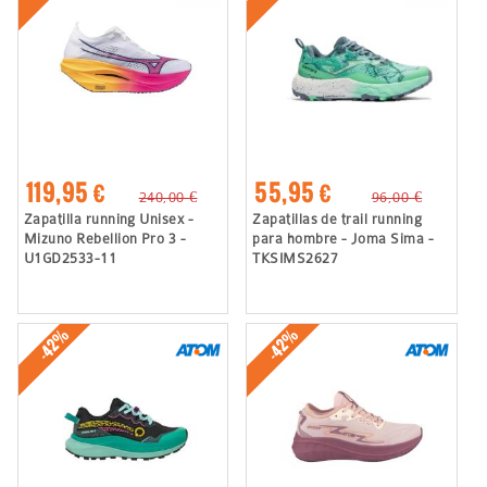
119,95 €
55,95 €
240,00 €
96,00 €
Zapatilla running Unisex -
Zapatillas de trail running
Mizuno Rebellion Pro 3 -
para hombre - Joma Sima -
U1GD2533-11
TKSIMS2627
-42%
-42%