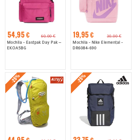
54,95 €
19,95 €
60,00 €
30,00 €
Mochila - Eastpak Day Pak –
Mochila - Nike Elemental -
EKOA5BG
DR6084-690
-25%
-25%
44,95 €
33,75 €