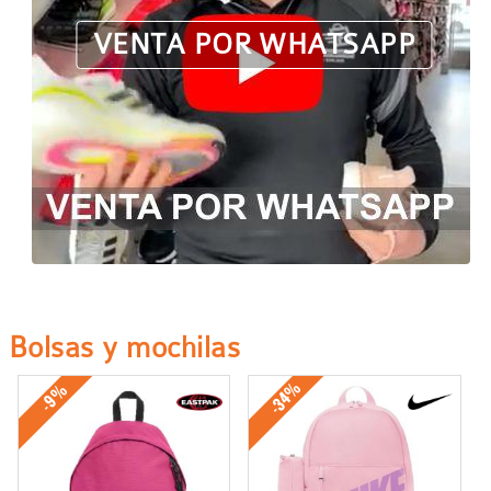
VENTA POR WHATSAPP
Bolsas y mochilas
-34%
-9%