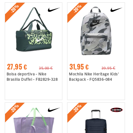
-20%
-20%
27,95 €
31,95 €
35,00 €
39,95 €
Bolsa deportiva - Nike
Mochila Nike Heritage Kids'
Brasilia Duffel - FB2829-328
Backpack - FQ5836-084
-20%
-20%