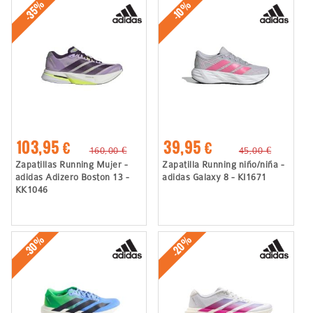
-35%
-10%
103,95 €
39,95 €
160,00 €
45,00 €
Zapatillas Running Mujer -
Zapatilla Running niño/niña -
adidas Adizero Boston 13 -
adidas Galaxy 8 - KI1671
KK1046
-30%
-20%