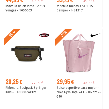
60,00 €
45,00 €
Mochila de ciclismo - Altus
Mochila adidas 4ATHLTS
Yungas - 1650003
Camper - HB1317
-25%
-25%
20,25 €
29,95 €
27,00 €
40,00 €
Riñonera Eastpack Springer
Bolso deportivo para mujer -
Kaki - EK000074J321
Nike Gym Tote 24 L - DR7217-
690