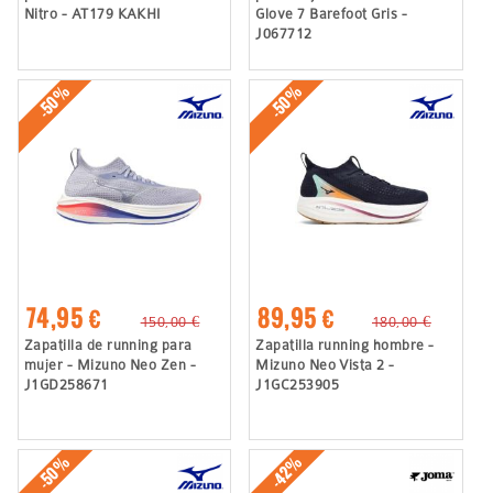
Nitro - AT179 KAKHI
Glove 7 Barefoot Gris -
J067712
-50%
-50%
74,95 €
89,95 €
150,00 €
180,00 €
Zapatilla de running para
Zapatilla running hombre -
mujer - Mizuno Neo Zen -
Mizuno Neo Vista 2 -
J1GD258671
J1GC253905
-50%
-42%