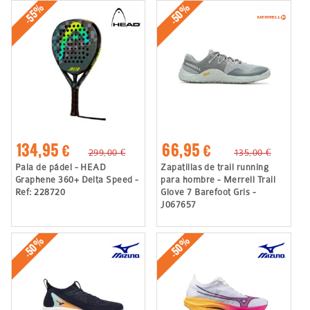
-50%
-55%
134,95 €
66,95 €
299,00 €
135,00 €
Pala de pádel - HEAD
Zapatillas de trail running
Graphene 360+ Delta Speed -
para hombre - Merrell Trail
Ref: 228720
Glove 7 Barefoot Gris -
J067657
-50%
-50%