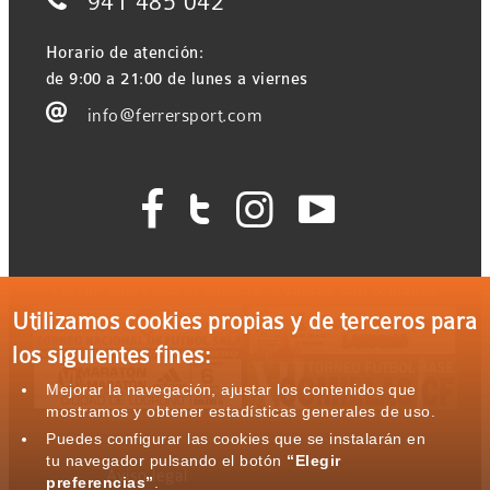

941 485 042
Horario de atención:
de 9:00 a 21:00 de lunes a viernes

info@ferrersport.com




Ferrer Sport con el deporte: Eventos patrocinados
Utilizamos cookies propias y de terceros para
los siguientes fines:
Mejorar la navegación, ajustar los contenidos que
mostramos y obtener estadísticas generales de uso.
Puedes configurar las cookies que se instalarán en
tu navegador pulsando el botón
“Elegir
Aviso legal
preferencias”
.