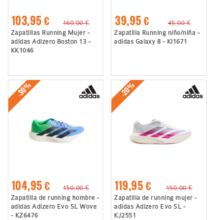
103,95 €
39,95 €
160,00 €
45,00 €
Zapatillas Running Mujer -
Zapatilla Running niño/niña -
adidas Adizero Boston 13 -
adidas Galaxy 8 - KI1671
KK1046
-30%
-20%
104,95 €
119,95 €
150,00 €
150,00 €
Zapatilla de running hombre -
Zapatilla de running mujer -
adidas Adizero Evo SL Wove
adidas Adizero Evo SL -
- KZ6476
KJ2551