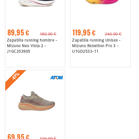
89,95 €
119,95 €
180,00 €
240,00 €
Zapatilla running hombre -
Zapatilla running Unisex -
Mizuno Neo Vista 2 -
Mizuno Rebellion Pro 3 -
J1GC253905
U1GD2533-11
-41%
69,95 €
120,00 €