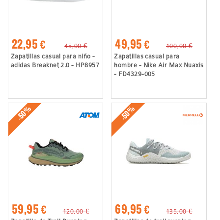
22,95 €
49,95 €
45,00 €
100,00 €
Zapatillas casual para niño -
Zapatillas casual para
adidas Breaknet 2.0 - HP8957
hombre - Nike Air Max Nuaxis
- FD4329-005
-50%
-50%
59,95 €
69,95 €
120,00 €
135,00 €