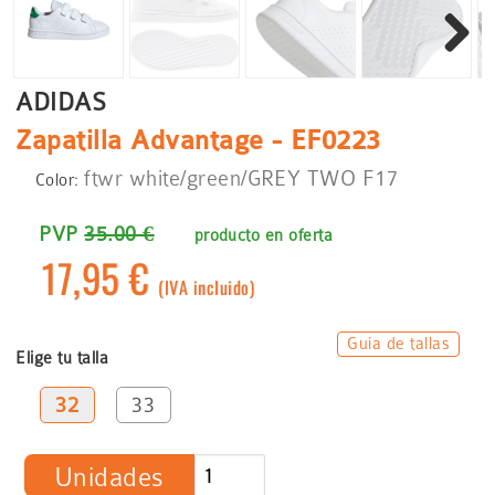
Siguient
ADIDAS
Zapatilla Advantage - EF0223
ftwr white/green/GREY TWO F17
Color:
PVP
35.00 €
producto en oferta
17,95 €
(IVA incluido)
Guía de tallas
Elige tu talla
32
33
Unidades