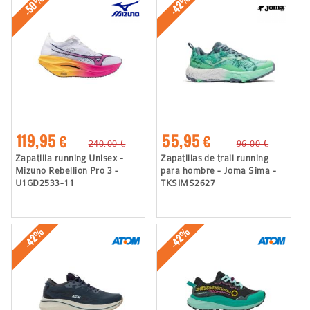
-50%
-42%
119,95 €
55,95 €
240,00 €
96,00 €
Zapatilla running Unisex -
Zapatillas de trail running
Mizuno Rebellion Pro 3 -
para hombre - Joma Sima -
U1GD2533-11
TKSIMS2627
-42%
-42%