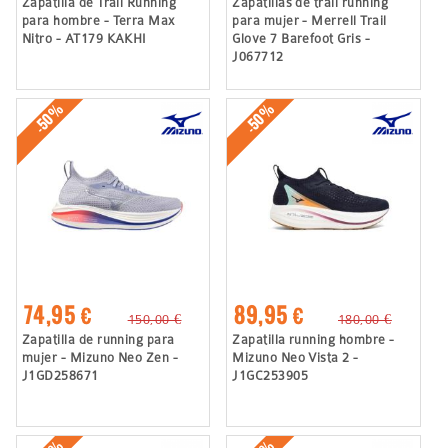
Zapatilla de Trail Running
Zapatillas de trail running
para hombre - Terra Max
para mujer - Merrell Trail
Nitro - AT179 KAKHI
Glove 7 Barefoot Gris -
J067712
-50%
-50%
74,95 €
89,95 €
150,00 €
180,00 €
Zapatilla de running para
Zapatilla running hombre -
mujer - Mizuno Neo Zen -
Mizuno Neo Vista 2 -
J1GD258671
J1GC253905