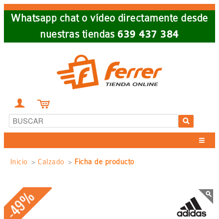
Skip
Whatsapp chat o vídeo directamente desde
to
nuestras tiendas
639 437 384
main
navigation


Sobrescribir
Inicio
Calzado
Ficha de producto
enlaces
-49%
de