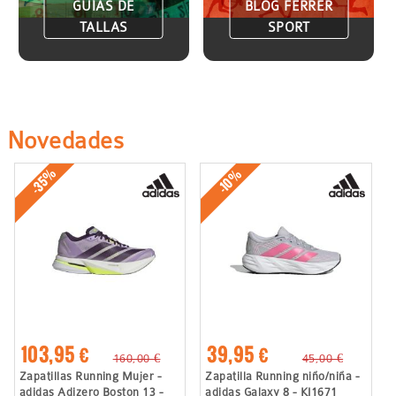
GUÍAS DE
BLOG FERRER
TALLAS
SPORT
Novedades
-35%
-10%
103,95 €
39,95 €
160,00 €
45,00 €
Zapatillas Running Mujer -
Zapatilla Running niño/niña -
adidas Adizero Boston 13 -
adidas Galaxy 8 - KI1671