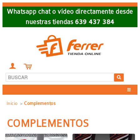
Skip
Whatsapp chat o vídeo directamente desde
to
nuestras tiendas
639 437 384
main
navigation


Sobrescribir
Inicio
Complementos
enlaces
COMPLEMENTOS
de