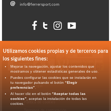

info@ferrersport.com




Ferrer Sport con el deporte: Eventos patrocinados
Utilizamos cookies propias y de terceros para
los siguientes fines:
Mejorar la navegación, ajustar los contenidos que
mostramos y obtener estadísticas generales de uso.
Puedes configurar las cookies que se instalarán en
tu navegador pulsando el botón
“Elegir
Aviso legal
preferencias”
.
Al hacer clic en el botón
"Aceptar todas las
Política de privacidad
cookies"
, aceptas la instalación de todas las
Política de cookies
cookies.
Términos de contratación