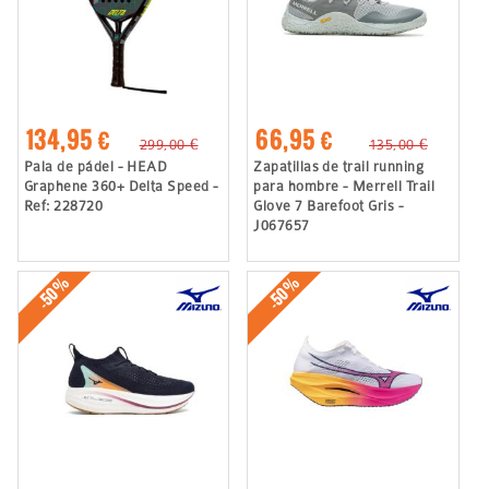
134,95 €
66,95 €
299,00 €
135,00 €
Pala de pádel - HEAD
Zapatillas de trail running
Graphene 360+ Delta Speed -
para hombre - Merrell Trail
Ref: 228720
Glove 7 Barefoot Gris -
J067657
-50%
-50%