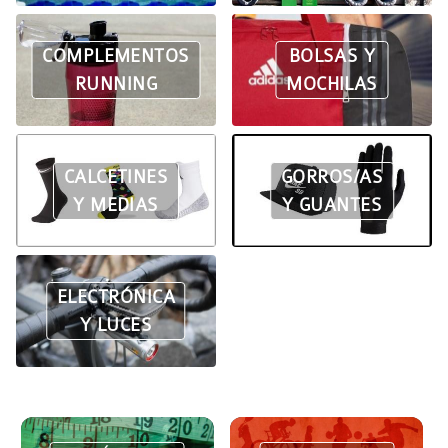
COMPLEMENTOS
BOLSAS Y
RUNNING
MOCHILAS
CALCETINES
GORROS/AS
Y MEDIAS
Y GUANTES
ELECTRÓNICA
Y LUCES