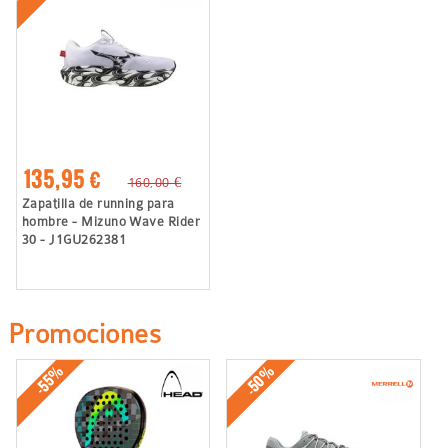
135,95 €
160,00 €
Zapatilla de running para
hombre - Mizuno Wave Rider
30 - J1GU262381
Promociones
-50%
-55%