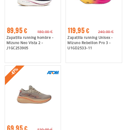
89,95 €
119,95 €
180,00 €
240,00 €
Zapatilla running hombre -
Zapatilla running Unisex -
Mizuno Neo Vista 2 -
Mizuno Rebellion Pro 3 -
J1GC253905
U1GD2533-11
-41%
69,95 €
120,00 €