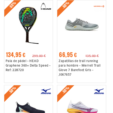
-50%
-55%
134,95 €
66,95 €
299,00 €
135,00 €
Pala de pádel - HEAD
Zapatillas de trail running
Graphene 360+ Delta Speed -
para hombre - Merrell Trail
Ref: 228720
Glove 7 Barefoot Gris -
J067657
-50%
-50%