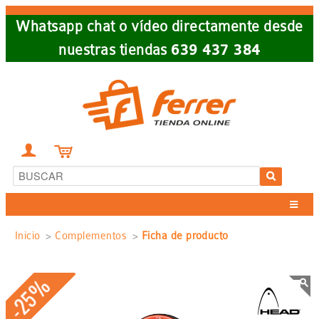
Skip
Whatsapp chat o vídeo directamente desde
to
nuestras tiendas
639 437 384
main
navigation


Sobrescribir
Inicio
Complementos
Ficha de producto
enlaces
-25%
de