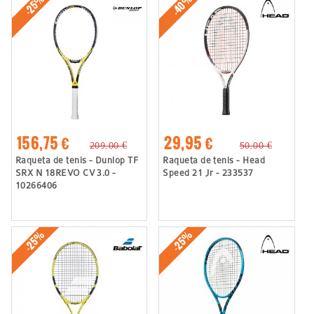
-40%
-25%
156,75 €
29,95 €
209,00 €
50,00 €
Raqueta de tenis - Dunlop TF
Raqueta de tenis - Head
SRX N 18REVO CV 3.0 -
Speed 21 Jr - 233537
10266406
-25%
-25%