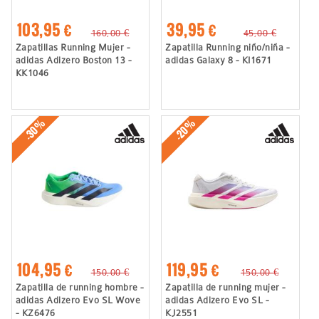
103,95 €
39,95 €
160,00 €
45,00 €
Zapatillas Running Mujer -
Zapatilla Running niño/niña -
adidas Adizero Boston 13 -
adidas Galaxy 8 - KI1671
KK1046
-30%
-20%
104,95 €
119,95 €
150,00 €
150,00 €
Zapatilla de running hombre -
Zapatilla de running mujer -
adidas Adizero Evo SL Wove
adidas Adizero Evo SL -
- KZ6476
KJ2551