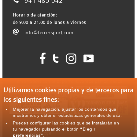

941 485 042
Horario de atención:
de 9:00 a 21:00 de lunes a viernes

info@ferrersport.com




Ferrer Sport con el deporte: Eventos patrocinados
Utilizamos cookies propias y de terceros para
los siguientes fines:
Mejorar la navegación, ajustar los contenidos que
mostramos y obtener estadísticas generales de uso.
Puedes configurar las cookies que se instalarán en
tu navegador pulsando el botón
“Elegir
Aviso legal
preferencias”
.