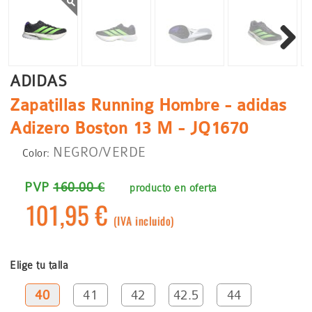
Siguient
ADIDAS
Zapatillas Running Hombre - adidas
Adizero Boston 13 M - JQ1670
NEGRO/VERDE
Color:
PVP
160.00 €
producto en oferta
101,95 €
(IVA incluido)
Elige tu talla
40
41
42
42.5
44