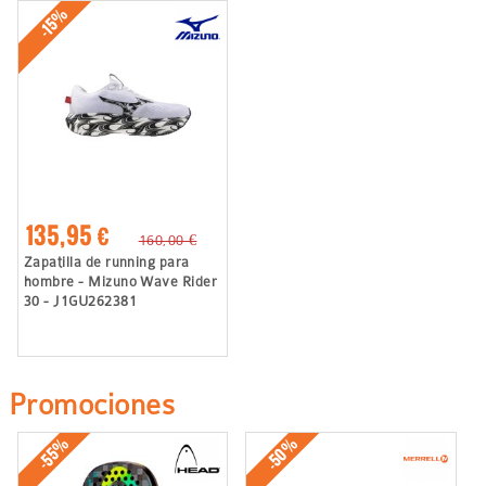
-15%
135,95 €
160,00 €
Zapatilla de running para
hombre - Mizuno Wave Rider
30 - J1GU262381
Promociones
-50%
-55%