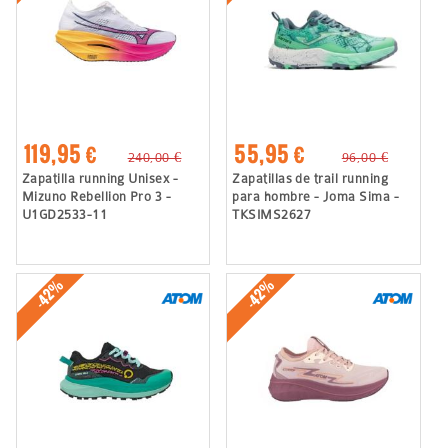
119,95 €
55,95 €
240,00 €
96,00 €
Zapatilla running Unisex -
Zapatillas de trail running
Mizuno Rebellion Pro 3 -
para hombre - Joma Sima -
U1GD2533-11
TKSIMS2627
-42%
-42%