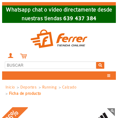
Skip
Whatsapp chat o vídeo directamente desde
to
nuestras tiendas
639 437 384
main
navigation


Sobrescribir
Inicio
Deportes
Running
Calzado
Ficha de producto
enlaces
de
-36%