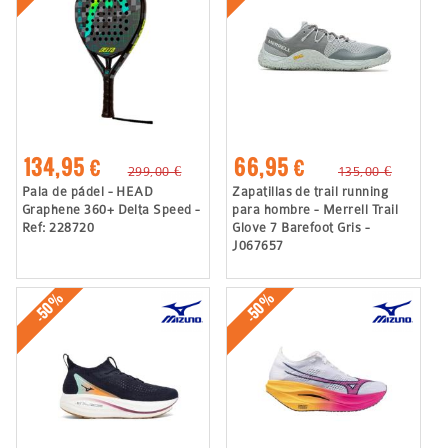
134,95 €
66,95 €
299,00 €
135,00 €
Pala de pádel - HEAD
Zapatillas de trail running
Graphene 360+ Delta Speed -
para hombre - Merrell Trail
Ref: 228720
Glove 7 Barefoot Gris -
J067657
-50%
-50%