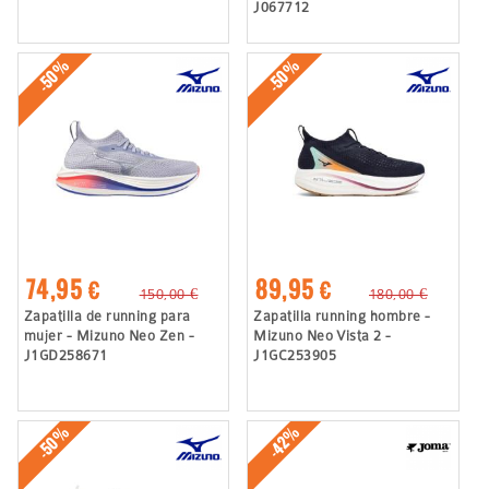
J067712
-50%
-50%
74,95 €
89,95 €
150,00 €
180,00 €
Zapatilla de running para
Zapatilla running hombre -
mujer - Mizuno Neo Zen -
Mizuno Neo Vista 2 -
J1GD258671
J1GC253905
-50%
-42%