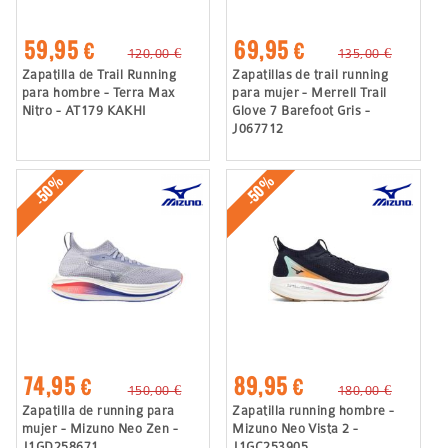
59,95 €
69,95 €
120,00 €
135,00 €
Zapatilla de Trail Running
Zapatillas de trail running
para hombre - Terra Max
para mujer - Merrell Trail
Nitro - AT179 KAKHI
Glove 7 Barefoot Gris -
J067712
-50%
-50%
74,95 €
89,95 €
150,00 €
180,00 €
Zapatilla de running para
Zapatilla running hombre -
mujer - Mizuno Neo Zen -
Mizuno Neo Vista 2 -
J1GD258671
J1GC253905