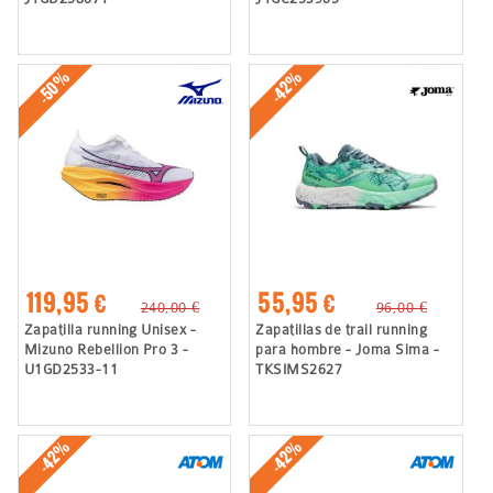
-50%
-42%
119,95 €
55,95 €
240,00 €
96,00 €
Zapatilla running Unisex -
Zapatillas de trail running
Mizuno Rebellion Pro 3 -
para hombre - Joma Sima -
U1GD2533-11
TKSIMS2627
-42%
-42%