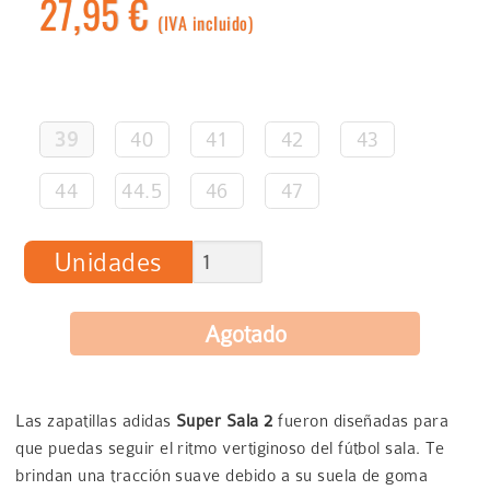
27,95 €
(IVA incluido)
39
40
41
42
43
44
44.5
46
47
Unidades
Las zapatillas adidas
Super Sala 2
fueron diseñadas para
que puedas seguir el ritmo vertiginoso del fútbol sala. Te
brindan una tracción suave debido a su suela de goma