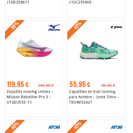
J1GD258671
J1GC253905
-50%
-42%
119,95 €
55,95 €
240,00 €
96,00 €
Zapatilla running Unisex -
Zapatillas de trail running
Mizuno Rebellion Pro 3 -
para hombre - Joma Sima -
U1GD2533-11
TKSIMS2627
-42%
-42%