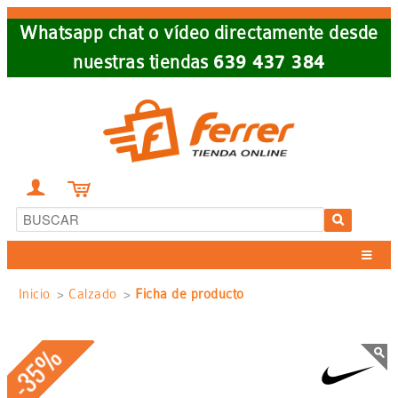
Skip
Whatsapp chat o vídeo directamente desde
to
nuestras tiendas
639 437 384
main
navigation


Sobrescribir
Inicio
Calzado
Ficha de producto
enlaces
-35%
de