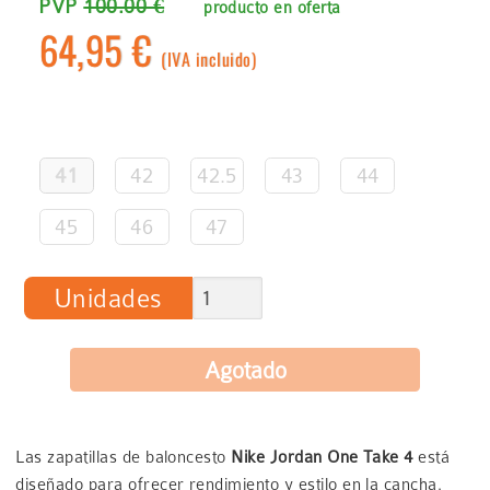
PVP
100.00 €
producto en oferta
64,95 €
(IVA incluido)
41
42
42.5
43
44
45
46
47
Unidades
Las zapatillas de baloncesto
Nike Jordan One Take 4
está
diseñado para ofrecer rendimiento y estilo en la cancha.