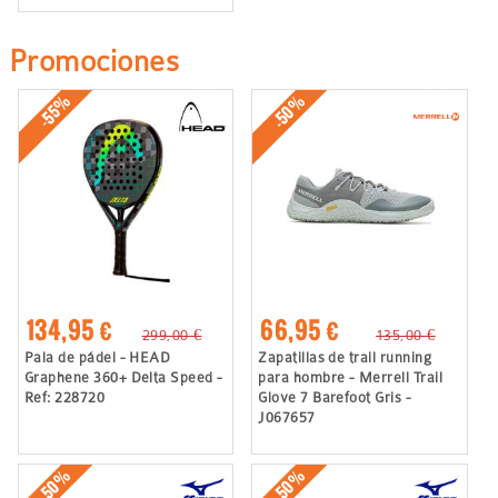
Promociones
-50%
-55%
134,95 €
66,95 €
299,00 €
135,00 €
Pala de pádel - HEAD
Zapatillas de trail running
Graphene 360+ Delta Speed -
para hombre - Merrell Trail
Ref: 228720
Glove 7 Barefoot Gris -
J067657
-50%
-50%