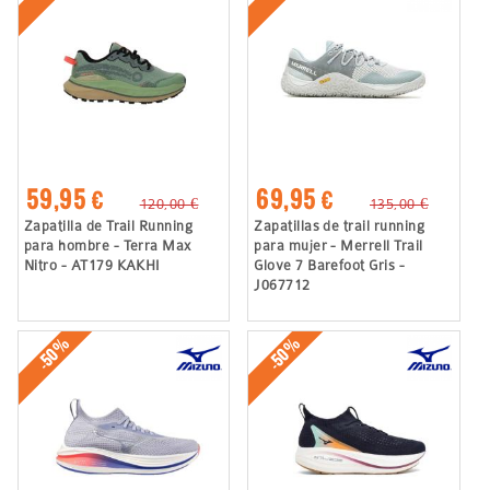
59,95 €
69,95 €
120,00 €
135,00 €
Zapatilla de Trail Running
Zapatillas de trail running
para hombre - Terra Max
para mujer - Merrell Trail
Nitro - AT179 KAKHI
Glove 7 Barefoot Gris -
J067712
-50%
-50%