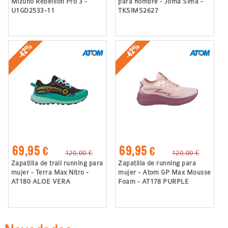
Mizuno Rebellion Pro 3 -
para hombre - Joma Sima -
U1GD2533-11
TKSIMS2627
-42%
-42%
69,95 €
69,95 €
120,00 €
120,00 €
Zapatilla de trail running para
Zapatilla de running para
mujer - Terra Max Nitro -
mujer - Atom GP Max Mousse
AT180 ALOE VERA
Foam - AT178 PURPLE