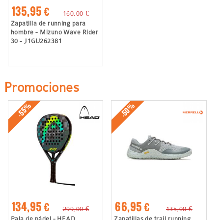
135,95 €
160,00 €
Zapatilla de running para
hombre - Mizuno Wave Rider
30 - J1GU262381
Promociones
-50%
-55%
134,95 €
66,95 €
299,00 €
135,00 €
Pala de pádel - HEAD
Zapatillas de trail running