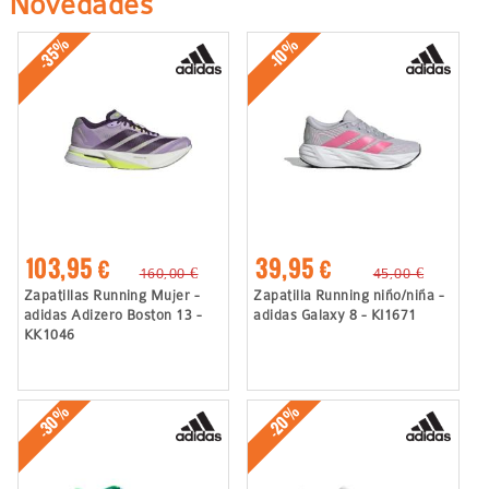
Novedades
-35%
-10%
103,95 €
39,95 €
160,00 €
45,00 €
Zapatillas Running Mujer -
Zapatilla Running niño/niña -
adidas Adizero Boston 13 -
adidas Galaxy 8 - KI1671
KK1046
-30%
-20%