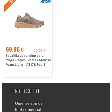
-41%
69,95 €
120,00 €
Zapatilla de running para
mujer - Atom GP Max Mousse
Foam Lighg - AT178 Pearl
FERRER SPORT
Quiénes somos
Red comercial