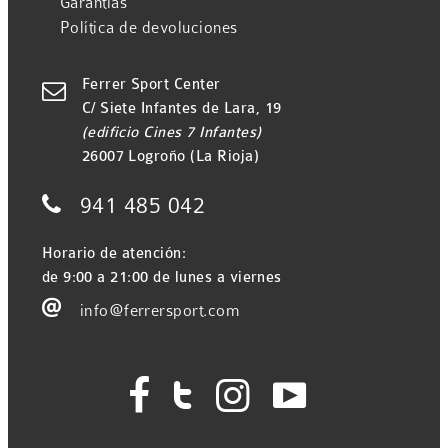
Garantías
Política de devoluciones
Ferrer Sport Center

C/ Siete Infantes de Lara, 19
(edificio Cines 7 Infantes)
26007 Logroño (La Rioja)

941 485 042
Horario de atención:
de 9:00 a 21:00 de lunes a viernes

info@ferrersport.com



