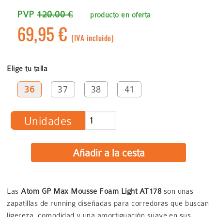
PVP
120.00 €
producto en oferta
69,95 €
(IVA incluido)
Elige tu talla
36
37
38
41
Unidades
Las
Atom GP Max Mousse Foam Light AT178
son unas
zapatillas de running diseñadas para corredoras que buscan
ligereza, comodidad y una amortiguación suave en sus