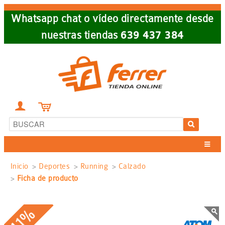
Skip
Whatsapp chat o vídeo directamente desde
to
nuestras tiendas
639 437 384
main
navigation


Sobrescribir
Inicio
Deportes
Running
Calzado
Ficha de producto
enlaces
de
-41%