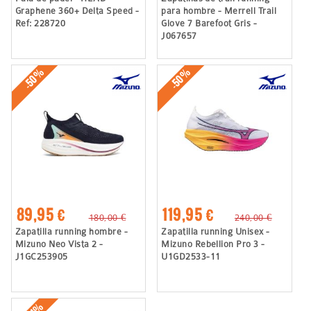
Graphene 360+ Delta Speed -
para hombre - Merrell Trail
Ref: 228720
Glove 7 Barefoot Gris -
J067657
-50%
-50%
89,95 €
119,95 €
180,00 €
240,00 €
Zapatilla running hombre -
Zapatilla running Unisex -
Mizuno Neo Vista 2 -
Mizuno Rebellion Pro 3 -
J1GC253905
U1GD2533-11