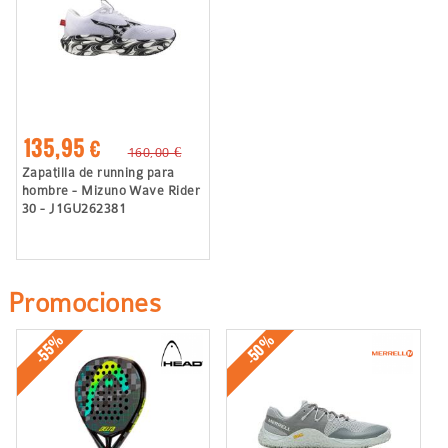
135,95 €
160,00 €
Zapatilla de running para
hombre - Mizuno Wave Rider
30 - J1GU262381
Promociones
-50%
-55%