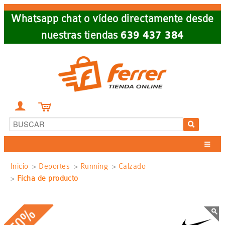
Skip
Whatsapp chat o vídeo directamente desde
to
nuestras tiendas
639 437 384
main
navigation


Sobrescribir
Inicio
Deportes
Running
Calzado
Ficha de producto
enlaces
de
-50%