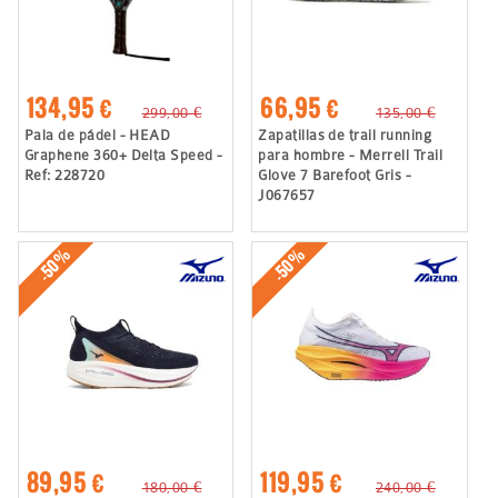
134,95 €
66,95 €
299,00 €
135,00 €
Pala de pádel - HEAD
Zapatillas de trail running
Graphene 360+ Delta Speed -
para hombre - Merrell Trail
Ref: 228720
Glove 7 Barefoot Gris -
J067657
-50%
-50%
89,95 €
119,95 €
180,00 €
240,00 €