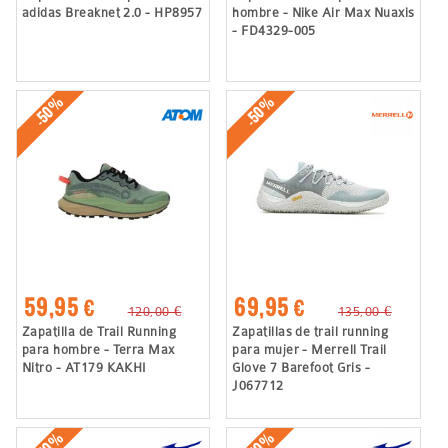
adidas Breaknet 2.0 - HP8957
hombre - Nike Air Max Nuaxis
- FD4329-005
-50%
-50%
59,95 €
69,95 €
120,00 €
135,00 €
Zapatilla de Trail Running
Zapatillas de trail running
para hombre - Terra Max
para mujer - Merrell Trail
Nitro - AT179 KAKHI
Glove 7 Barefoot Gris -
J067712
-50%
-50%