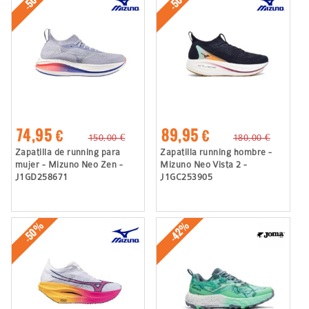
74,95 €
89,95 €
150,00 €
180,00 €
Zapatilla de running para
Zapatilla running hombre -
mujer - Mizuno Neo Zen -
Mizuno Neo Vista 2 -
J1GD258671
J1GC253905
-50%
-42%