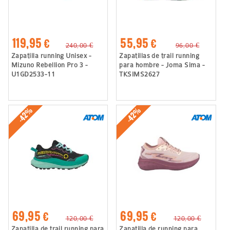
119,95 €
55,95 €
240,00 €
96,00 €
Zapatilla running Unisex -
Zapatillas de trail running
Mizuno Rebellion Pro 3 -
para hombre - Joma Sima -
U1GD2533-11
TKSIMS2627
-42%
-42%
69,95 €
69,95 €
120,00 €
120,00 €
Zapatilla de trail running para
Zapatilla de running para