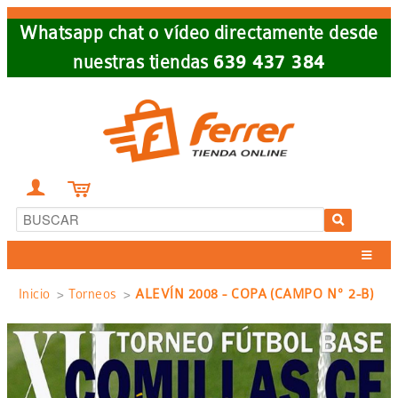
Skip
Whatsapp chat o vídeo directamente desde
to
nuestras tiendas
639 437 384
main
navigation


Sobrescribir
Inicio
Torneos
ALEVÍN 2008 - COPA (CAMPO Nº 2-B)
enlaces
de
ayuda