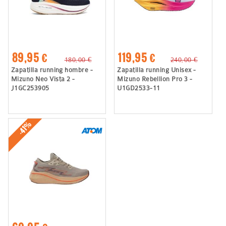
89,95 €
119,95 €
180,00 €
240,00 €
Zapatilla running hombre -
Zapatilla running Unisex -
Mizuno Neo Vista 2 -
Mizuno Rebellion Pro 3 -
J1GC253905
U1GD2533-11
-41%