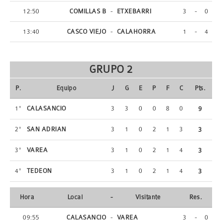
12:50
COMILLAS B
-
ETXEBARRI
3
-
0
13:40
CASCO VIEJO
-
CALAHORRA
1
-
4
GRUPO 2
P.
Equipo
J
G
E
P
F
C
Pts.
1º
CALASANCIO
3
3
0
0
8
0
9
2º
SAN ADRIAN
3
1
0
2
1
3
3
3º
VAREA
3
1
0
2
1
4
3
4º
TEDEON
3
1
0
2
1
4
3
Hora
Local
-
Visitante
Res.
09:55
CALASANCIO
-
VAREA
3
-
0