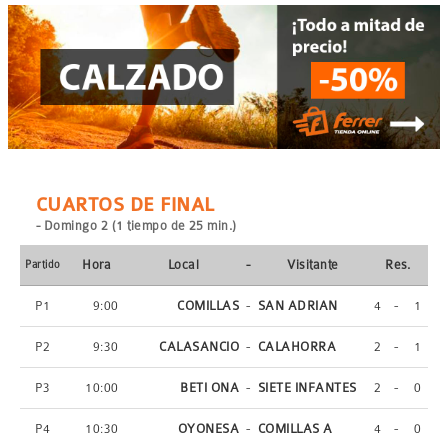
CUARTOS DE FINAL
- Domingo 2 (1 tiempo de 25 min.)
Hora
Local
-
Visitante
Res.
Partido
P1
9:00
COMILLAS
-
SAN ADRIAN
4
-
1
P2
9:30
CALASANCIO
-
CALAHORRA
2
-
1
P3
10:00
BETI ONA
-
SIETE INFANTES
2
-
0
P4
10:30
OYONESA
-
COMILLAS A
4
-
0