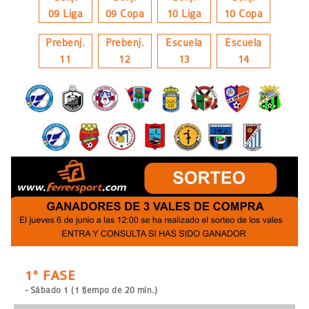
09 Liga
09 Copa
10 Liga
10 Copa
Prebenj.
Prebenj.
Escuela
Escuela
11
12
13
14
1ª FASE
- Sábado 1 (1 tiempo de 20 min.)