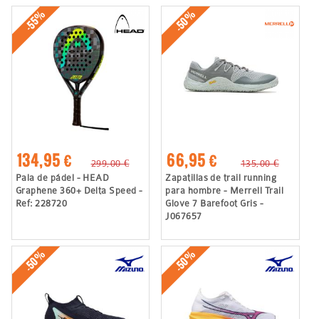
-50%
-55%
134,95 €
66,95 €
299,00 €
135,00 €
Pala de pádel - HEAD
Zapatillas de trail running
Graphene 360+ Delta Speed -
para hombre - Merrell Trail
Ref: 228720
Glove 7 Barefoot Gris -
J067657
-50%
-50%