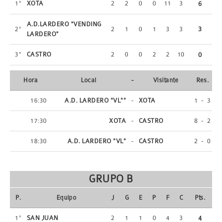
1º
XOTA
2
2
0
0
11
3
6
A.D.LARDERO "VENDING
3
2º
2
1
0
1
3
3
LARDERO"
3º
CASTRO
2
0
0
2
2
10
0
Hora
Local
-
Visitante
Res.
16:30
A.D. LARDERO "VL""
-
XOTA
1
-
3
17:30
XOTA
-
CASTRO
8
-
2
18:30
A.D. LARDERO "VL"
-
CASTRO
2
-
0
GRUPO B
P.
Equipo
J
G
E
P
F
C
Pts.
1º
SAN JUAN
2
1
1
0
4
3
4