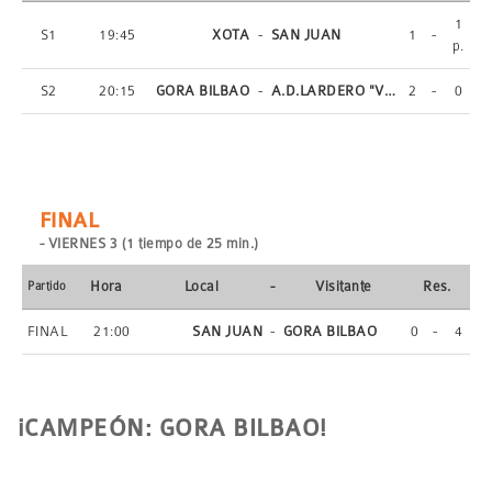
1
S1
19:45
XOTA
-
SAN JUAN
1
-
p.
S2
20:15
GORA BILBAO
-
A.D.LARDERO "VENDING LARDERO
2
-
0
FINAL
- VIERNES 3 (1 tiempo de 25 min.)
Hora
Local
-
Visitante
Res.
Partido
FINAL
21:00
SAN JUAN
-
GORA BILBAO
0
-
4
¡CAMPEÓN: GORA BILBAO!