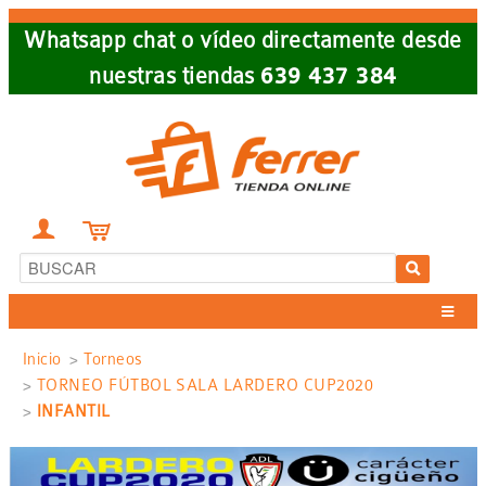
Skip
Whatsapp chat o vídeo directamente desde
to
nuestras tiendas
639 437 384
main
navigation


Sobrescribir
Inicio
Torneos
TORNEO FÚTBOL SALA LARDERO CUP2020
enlaces
INFANTIL
de
ayuda