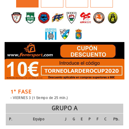
1ª FASE
- VIERNES 3 (1 tiempo de 25 min.)
GRUPO A
P.
Equipo
J
G
E
P
F
C
Pts.