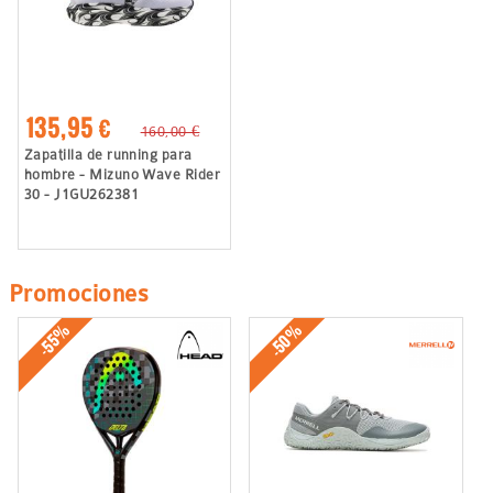
135,95 €
160,00 €
Zapatilla de running para
hombre - Mizuno Wave Rider
30 - J1GU262381
Promociones
-50%
-55%