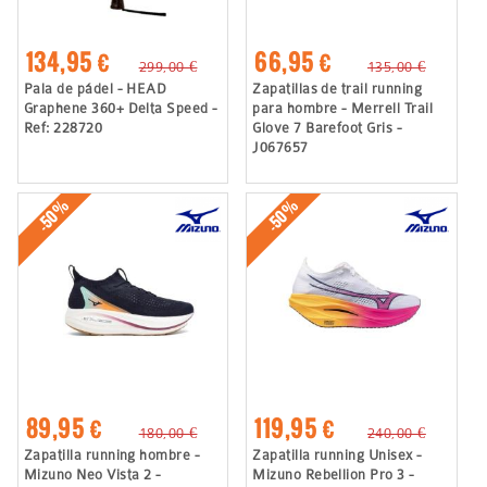
134,95 €
66,95 €
299,00 €
135,00 €
Pala de pádel - HEAD
Zapatillas de trail running
Graphene 360+ Delta Speed -
para hombre - Merrell Trail
Ref: 228720
Glove 7 Barefoot Gris -
J067657
-50%
-50%
89,95 €
119,95 €
180,00 €
240,00 €
Zapatilla running hombre -
Zapatilla running Unisex -
Mizuno Neo Vista 2 -
Mizuno Rebellion Pro 3 -