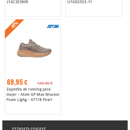
J1GC253905
U1GD2533-11
-41%
69,95 €
120,00 €
Zapatilla de running para
mujer - Atom GP Max Mousse
Foam Lighg - AT178 Pearl