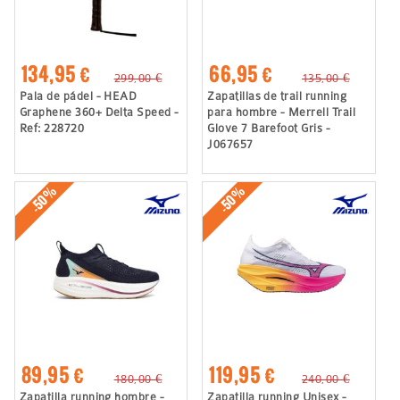
134,95 €
66,95 €
299,00 €
135,00 €
Pala de pádel - HEAD
Zapatillas de trail running
Graphene 360+ Delta Speed -
para hombre - Merrell Trail
Ref: 228720
Glove 7 Barefoot Gris -
J067657
-50%
-50%
89,95 €
119,95 €
180,00 €
240,00 €
Zapatilla running hombre -
Zapatilla running Unisex -