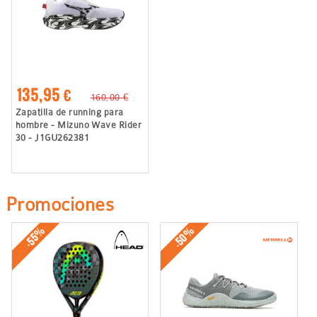
135,95 €
160,00 €
Zapatilla de running para
hombre - Mizuno Wave Rider
30 - J1GU262381
Promociones
-50%
-55%