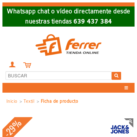
Skip
Whatsapp chat o vídeo directamente desde
to
nuestras tiendas
639 437 384
main
navigation


Sobrescribir
Inicio
Textil
Ficha de producto
enlaces
-29%
de