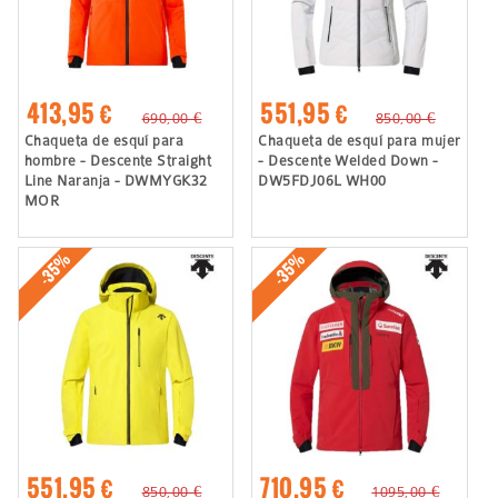
413,95 €
551,95 €
690,00 €
850,00 €
Chaqueta de esquí para
Chaqueta de esquí para mujer
hombre - Descente Straight
- Descente Welded Down -
Line Naranja - DWMYGK32
DW5FDJ06L WH00
MOR
-35%
-35%
551,95 €
710,95 €
850,00 €
1095,00 €