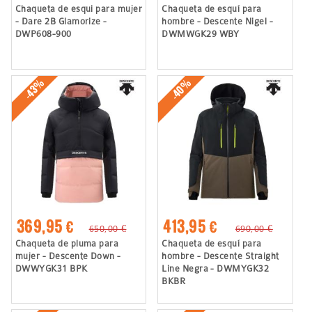
Chaqueta de esqui para mujer
Chaqueta de esquí para
- Dare 2B Glamorize -
hombre - Descente Nigel -
DWP608-900
DWMWGK29 WBY
-40%
-43%
369,95 €
413,95 €
650,00 €
690,00 €
Chaqueta de pluma para
Chaqueta de esquí para
mujer - Descente Down -
hombre - Descente Straight
DWWYGK31 BPK
Line Negra - DWMYGK32
BKBR