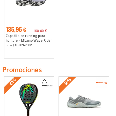
135,95 €
160,00 €
Zapatilla de running para
hombre - Mizuno Wave Rider
30 - J1GU262381
Promociones
-50%
-55%