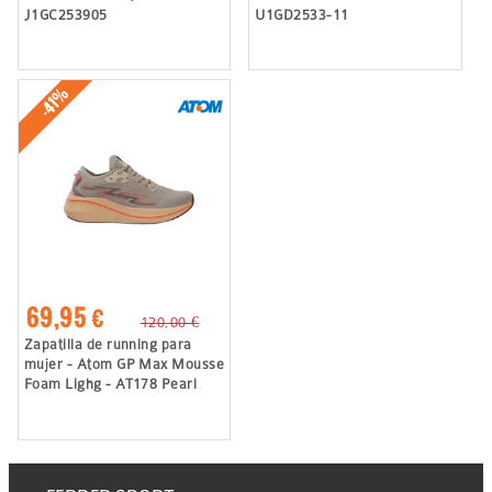
J1GC253905
U1GD2533-11
-41%
69,95 €
120,00 €
Zapatilla de running para
mujer - Atom GP Max Mousse
Foam Lighg - AT178 Pearl