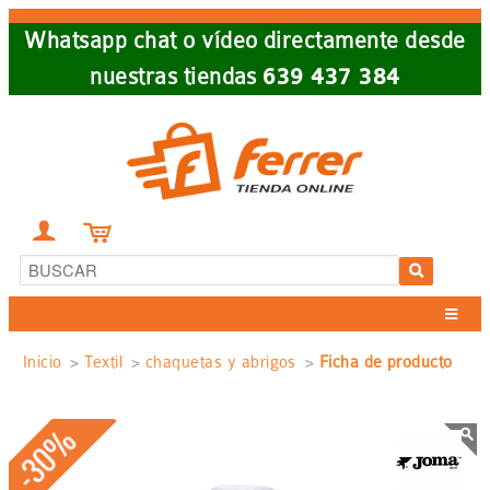
Skip
Whatsapp chat o vídeo directamente desde
to
nuestras tiendas
639 437 384
main
navigation


Sobrescribir
Inicio
Textil
chaquetas y abrigos
Ficha de producto
enlaces
-30%
de