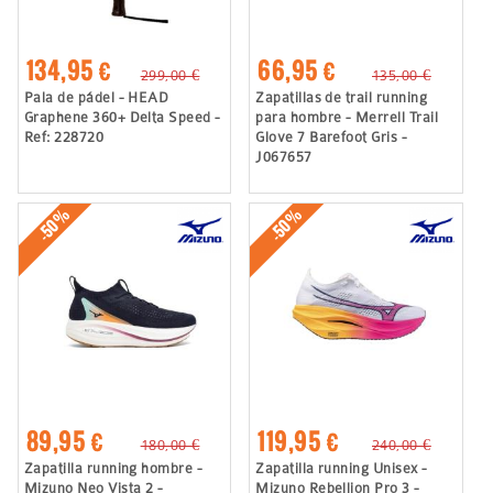
134,95 €
66,95 €
299,00 €
135,00 €
Pala de pádel - HEAD
Zapatillas de trail running
Graphene 360+ Delta Speed -
para hombre - Merrell Trail
Ref: 228720
Glove 7 Barefoot Gris -
J067657
-50%
-50%
89,95 €
119,95 €
180,00 €
240,00 €
Zapatilla running hombre -
Zapatilla running Unisex -
Mizuno Neo Vista 2 -
Mizuno Rebellion Pro 3 -