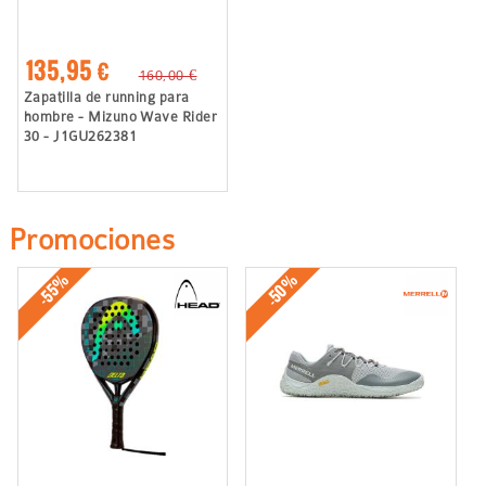
135,95 €
160,00 €
Zapatilla de running para
hombre - Mizuno Wave Rider
30 - J1GU262381
Promociones
-50%
-55%