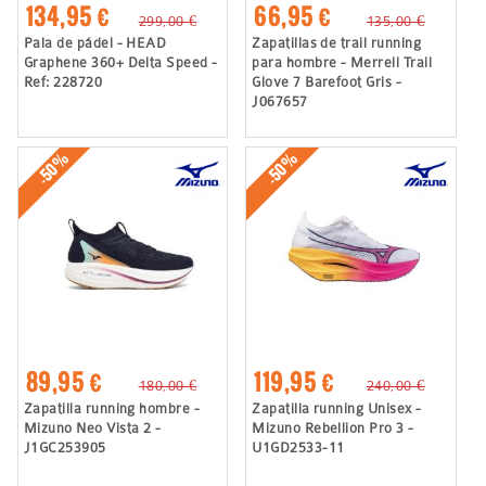
134,95 €
66,95 €
299,00 €
135,00 €
Pala de pádel - HEAD
Zapatillas de trail running
Graphene 360+ Delta Speed -
para hombre - Merrell Trail
Ref: 228720
Glove 7 Barefoot Gris -
J067657
-50%
-50%
89,95 €
119,95 €
180,00 €
240,00 €
Zapatilla running hombre -
Zapatilla running Unisex -
Mizuno Neo Vista 2 -
Mizuno Rebellion Pro 3 -
J1GC253905
U1GD2533-11