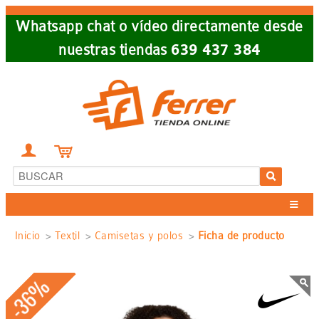
Skip
Whatsapp chat o vídeo directamente desde
to
nuestras tiendas
639 437 384
main
navigation


Sobrescribir
Inicio
Textil
Camisetas y polos
Ficha de producto
enlaces
-36%
de