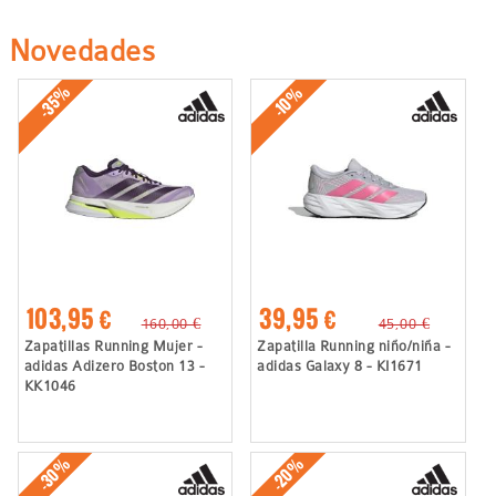
Novedades
-35%
-10%
103,95 €
39,95 €
160,00 €
45,00 €
Zapatillas Running Mujer -
Zapatilla Running niño/niña -
adidas Adizero Boston 13 -
adidas Galaxy 8 - KI1671
KK1046
-30%
-20%