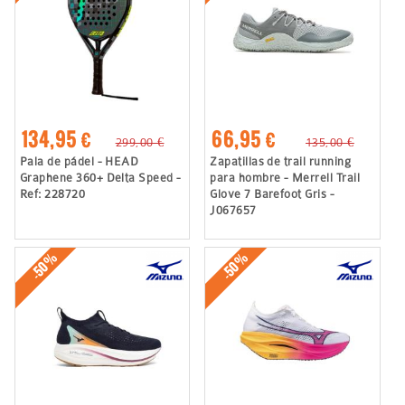
134,95 €
66,95 €
299,00 €
135,00 €
Pala de pádel - HEAD
Zapatillas de trail running
Graphene 360+ Delta Speed -
para hombre - Merrell Trail
Ref: 228720
Glove 7 Barefoot Gris -
J067657
-50%
-50%