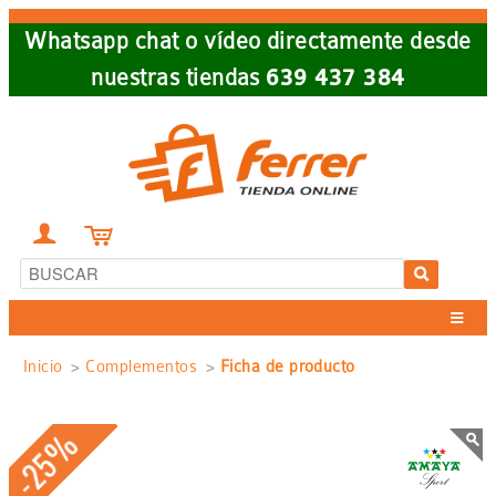
Skip
Whatsapp chat o vídeo directamente desde
to
nuestras tiendas
639 437 384
main
navigation


Sobrescribir
Inicio
Complementos
Ficha de producto
enlaces
-25%
de