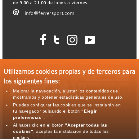
de 9:00 a 21:00 de lunes a viernes

info@ferrersport.com




Ferrer Sport con el deporte: Eventos patrocinados
Utilizamos cookies propias y de terceros para
los siguientes fines:
Mejorar la navegación, ajustar los contenidos que
mostramos y obtener estadísticas generales de uso.
Puedes configurar las cookies que se instalarán en
tu navegador pulsando el botón
“Elegir
Aviso legal
preferencias”
.
Al hacer clic en el botón
"Aceptar todas las
Política de privacidad
cookies"
, aceptas la instalación de todas las
Política de cookies
cookies.