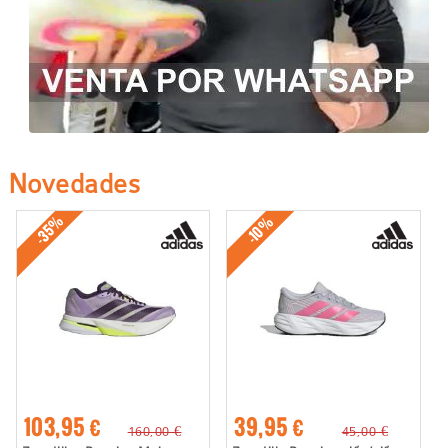
Novedades
-35%
-10%
103,95 €
39,95 €
160,00 €
45,00 €