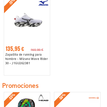
-15%
135,95 €
160,00 €
Zapatilla de running para
hombre - Mizuno Wave Rider
30 - J1GU262381
Promociones
-50%
-55%