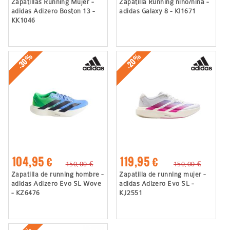
Zapatillas Running Mujer -
Zapatilla Running niño/niña -
adidas Adizero Boston 13 -
adidas Galaxy 8 - KI1671
KK1046
-30%
-20%
104,95 €
119,95 €
150,00 €
150,00 €
Zapatilla de running hombre -
Zapatilla de running mujer -
adidas Adizero Evo SL Wove
adidas Adizero Evo SL -
- KZ6476
KJ2551