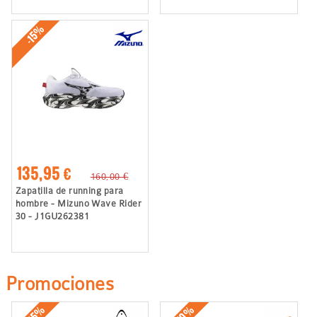
-15%
135,95 €
160,00 €
Zapatilla de running para
hombre - Mizuno Wave Rider
30 - J1GU262381
Promociones
-50%
-55%