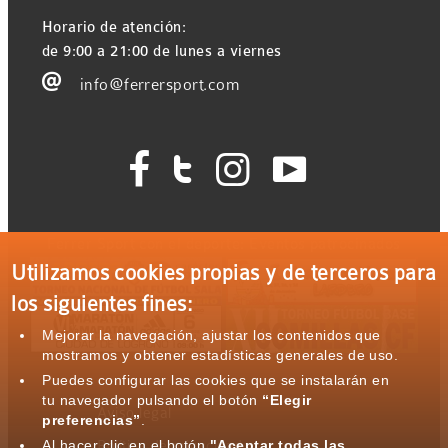
Horario de atención:
de 9:00 a 21:00 de lunes a viernes

info@ferrersport.com




Ferrer Sport con el deporte: Eventos patrocinados
Utilizamos cookies propias y de terceros para
los siguientes fines:
Mejorar la navegación, ajustar los contenidos que
mostramos y obtener estadísticas generales de uso.
Puedes configurar las cookies que se instalarán en
tu navegador pulsando el botón
“Elegir
Aviso legal
preferencias”
.
Al hacer clic en el botón
"Aceptar todas las
Política de privacidad