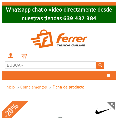
Skip
Whatsapp chat o vídeo directamente desde
to
nuestras tiendas
639 437 384
main
navigation


Sobrescribir
Inicio
Complementos
Ficha de producto
enlaces
-20%
de