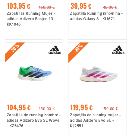
103,95 €
39,95 €
160,00 €
45,00 €
Zapatillas Running Mujer -
Zapatilla Running niño/niña -
adidas Adizero Boston 13 -
adidas Galaxy 8 - KI1671
KK1046
-30%
-20%
104,95 €
119,95 €
150,00 €
150,00 €
Zapatilla de running hombre -
Zapatilla de running mujer -
adidas Adizero Evo SL Wove
adidas Adizero Evo SL -
- KZ6476
KJ2551