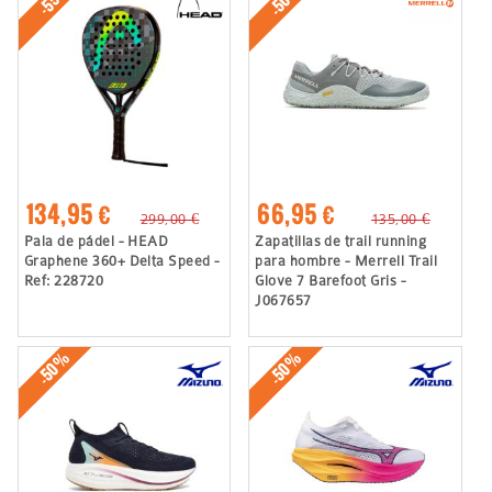
134,95 €
66,95 €
299,00 €
135,00 €
Pala de pádel - HEAD
Zapatillas de trail running
Graphene 360+ Delta Speed -
para hombre - Merrell Trail
Ref: 228720
Glove 7 Barefoot Gris -
J067657
-50%
-50%