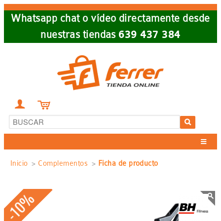
Skip
Whatsapp chat o vídeo directamente desde
to
nuestras tiendas
639 437 384
main
navigation


Sobrescribir
Inicio
Complementos
Ficha de producto
enlaces
-10%
de