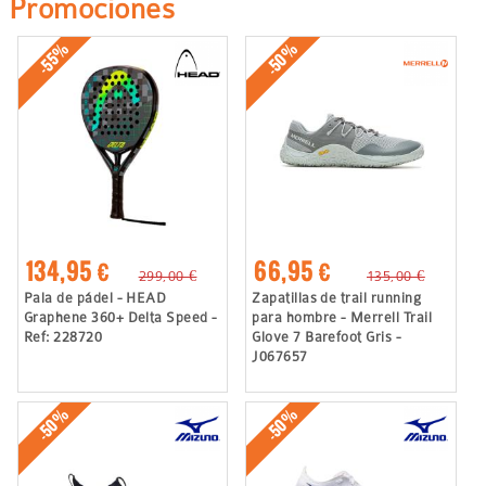
Promociones
-50%
-55%
134,95 €
66,95 €
299,00 €
135,00 €
Pala de pádel - HEAD
Zapatillas de trail running
Graphene 360+ Delta Speed -
para hombre - Merrell Trail
Ref: 228720
Glove 7 Barefoot Gris -
J067657
-50%
-50%