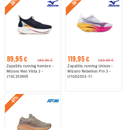
-50%
-50%
89,95 €
119,95 €
180,00 €
240,00 €
Zapatilla running hombre -
Zapatilla running Unisex -
Mizuno Neo Vista 2 -
Mizuno Rebellion Pro 3 -
J1GC253905
U1GD2533-11
-41%