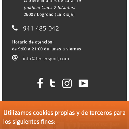
C/ Siete Infantes de Lara, 19
(edificio Cines 7 Infantes)
26007 Logroño (La Rioja)

941 485 042
Horario de atención:
de 9:00 a 21:00 de lunes a viernes

info@ferrersport.com




Ferrer Sport con el deporte: Eventos patrocinados
Utilizamos cookies propias y de terceros para
los siguientes fines: