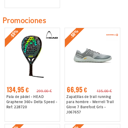
Promociones
-50%
-55%
134,95 €
66,95 €
299,00 €
135,00 €
Pala de pádel - HEAD
Zapatillas de trail running
Graphene 360+ Delta Speed -
para hombre - Merrell Trail
Ref: 228720
Glove 7 Barefoot Gris -
J067657