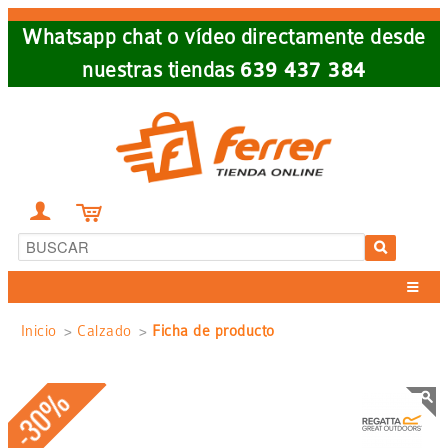
Skip
Whatsapp chat o vídeo directamente desde
to
nuestras tiendas
639 437 384
main
navigation


Sobrescribir
Inicio
Calzado
Ficha de producto
enlaces
-30%
de