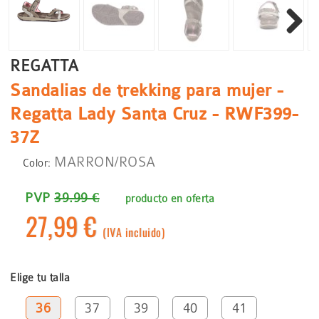
Siguient
REGATTA
Sandalias de trekking para mujer -
Regatta Lady Santa Cruz - RWF399-
37Z
MARRON/ROSA
Color:
PVP
39.99 €
producto en oferta
27,99 €
(IVA incluido)
Elige tu talla
36
37
39
40
41