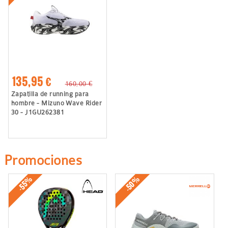
135,95 €
160,00 €
Zapatilla de running para
hombre - Mizuno Wave Rider
30 - J1GU262381
Promociones
-50%
-55%