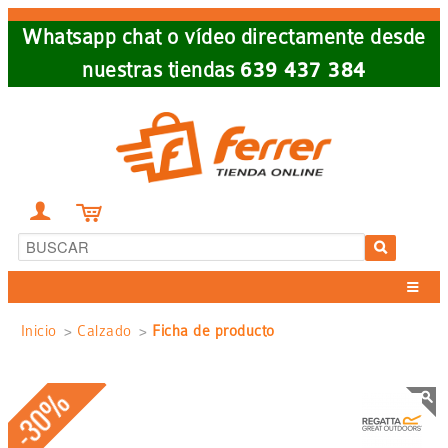
Skip
Whatsapp chat o vídeo directamente desde
to
nuestras tiendas
639 437 384
main
navigation


Sobrescribir
Inicio
Calzado
Ficha de producto
enlaces
-30%
de