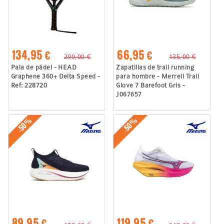
134,95 €
66,95 €
299,00 €
135,00 €
Pala de pádel - HEAD
Zapatillas de trail running
Graphene 360+ Delta Speed -
para hombre - Merrell Trail
Ref: 228720
Glove 7 Barefoot Gris -
J067657
-50%
-50%
89,95 €
119,95 €